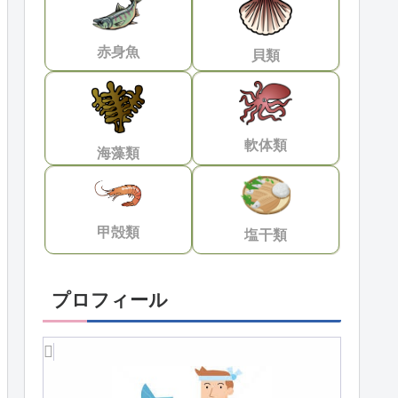
赤身魚
貝類
軟体類
海藻類
甲殻類
塩干類
プロフィール