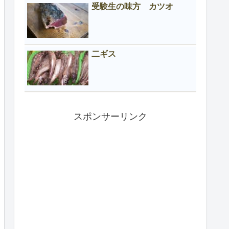
受験生の味方 カツオ
二ギス
スポンサーリンク