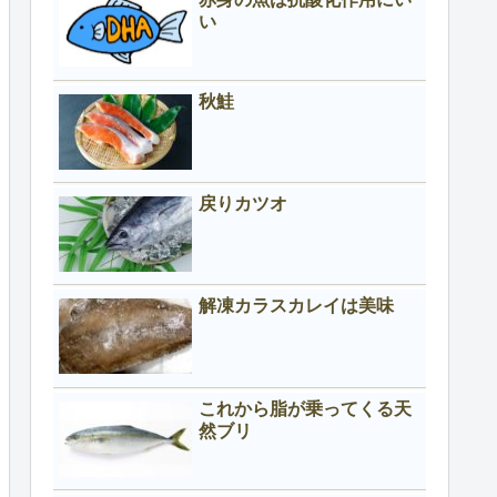
い
秋鮭
戻りカツオ
解凍カラスカレイは美味
これから脂が乗ってくる天
然ブリ