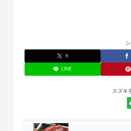
シ
X
LINE
スズキ