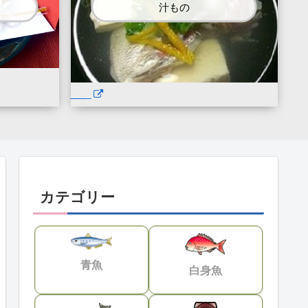
汁もの
カテゴリー
青魚
白身魚