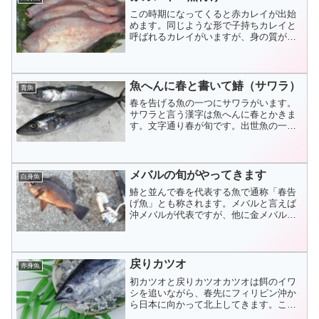
この時期になってくると赤カレイが出始
めます。同じような形で子持ちカレイと
呼ばれるカレイがいますが、身の質が違
い、子持ちはねっとりとしていますが、
赤カレイはあっさりとしています。しか
し煮付けるととても美...
魚へんに春と書いて鰆（サワラ）
青魚
春を告げる魚の一つにサワラがいます。
サワラと言う漢字は魚へんに春とかきま
す。文字通り春が旬です。出世魚の一種
で、幼魚時はサゴシ、８０cmクラスから
鰆と呼んでいますが、地方によって呼び
名が違い、幼魚時を...
メバルの旬がやってきます
白身魚
鰆と並んで春を代表する魚で通称「春告
げ魚」とも称されます。メバルと言えば
沖メバルが代表ですが、他に金メバル、
黒メバルと種類が豊富です。鮮度の良い
物は是非刺身で食べてみてください。皮
を引くと脂が乗ってい...
戻りカツオ
赤身魚
初カツオと戻りカツオカツオは餌のイワ
シを追いながら、春先にフィリピン沖か
ら日本に向かって北上してきます。この
時に水揚げされるのが「初カツオ」で