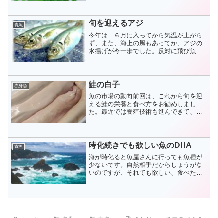
す。脂の乗りはイマイチですが、身は透
明感のある赤身でサッパ...
旬を迎えるアジ
青魚
今年は、６月に入ってから気温が上がら
ず、また、海上の風もあってか、アジの
水揚げが今一歩でした。反対に飛び魚は
好調で、大目（飛び魚の大型）が比較的
安かったですね。どちらも春から夏にか
けてが旬の青魚です。...
鮭の白子
赤身魚
魚の市場の動向前回は、これから旬を迎
える鮭の栄養と食べ方をお勧めしまし
た。最近では養殖技術も進んできて、大
変美味しい魚介類が豊富にでまわるよう
になり、私たちの食卓を華やかにしてく
れています。養殖と言え...
時化続きでも欲しい魚のDHA
青魚
海が時化ると魚屋さんに行っても魚種が
少ないです。自然相手だからしょうがな
いのですが、それでも欲しい、食べたい
人はいます。栄養豊富なのにさっぱりし
ていて料理のレパートリーも豊富で、毎
日でも飽きないといわ...