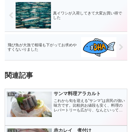
真イワシが入荷してきて大変お買い得で
した
飛び魚が大漁で相場も下がってお求めや
すくないりました
関連記事
サンマ料理アラカルト
青魚
これから旬を迎える”サンマ”は庶民の強い
味方です。比較的お値段も安く、料理の
レパートリーも広がり、なんといっても
その栄養価が高いことが特記すべきこと
です。そして美味しい。脂もこれからグ
ンと乗って来ます...
赤カレイ 煮付け
白身魚