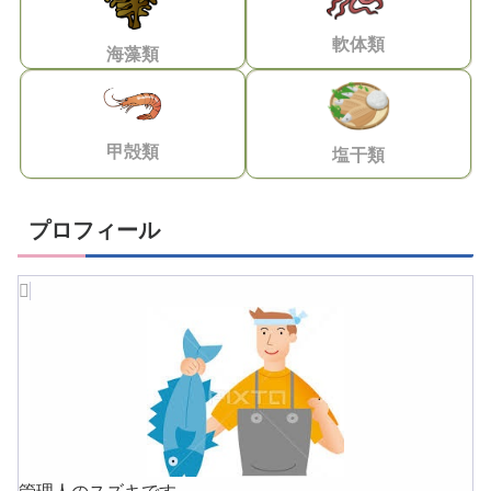
軟体類
海藻類
甲殻類
塩干類
プロフィール