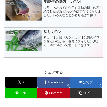
します。競り落とされた値...
受験生の味方 カツオ
赤身魚
今年もあとわずか今年も激動の日々の連
続でしたがあと1か月を残すだけになりま
した。いろんなことがあり過ぎて振り向
く余裕がなかったですね。いいニュース
で賑わうなら誠に結構な事なのですが、
暗いというよりビックリし続けのニュー
スが多かった年でした。...
戻りカツオ
赤身魚
初カツオと戻りカツオカツオは餌のイワ
シを追いながら、春先にフィリピン沖か
ら日本に向かって北上してきます。この
時に水揚げされるのが「初カツオ」で
す。脂の乗りはイマイチですが、身は透
明感のある赤身でサッパリした味わいで
す。したがって調理方法はタ...
シェアする
X
Facebook
はてブ
0
0
LINE
Pinterest
コピー