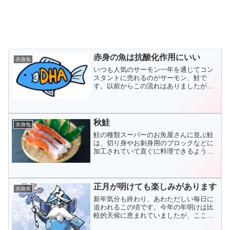
赤身の魚は抗酸化作用にいい
赤身魚
いつも人気のサーモン一年を通じてコン
スタントに売れるのがサーモン、鮭で
す。以前からこの流れはありましたが、
コロナが終息しない今、アスタキサンチ
ンを含む鮭の切り身は良くでますね。お
客様も良く調べていらっしゃるようで、
強い抗酸化力を知っての買い...
秋鮭
赤身魚
鮭の種類スーパーのお魚屋さんに並ぶ鮭
は、切り身やお刺身用のブロックなどに
加工されていて直ぐに料理できるように
してあり、とても便利です。今夜のメイ
ンディッシュの調理法をあれこれ考えな
がら選ぶのはとても楽しいものです。鮭
は紅鮭、時鮭、秋鮭、トラ...
正月が明けても楽しみがあります
赤身魚
新年気分も終わり、あわただしい毎日に
追われるこの頃です。今年の年明けは比
較的天候に恵まれていましたが、ここに
きて全国的に荒れ模様です。各家庭で