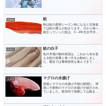
も、毎日こう寒いと外へ買い物に出かけ
るのも控えたくなるほどの冷え込みが続
いています。買い物には出か...
鮭
赤身魚
秋は鮭の産卵シーズン秋になると北海道
では鮭の遡上が始まります。川から海へ
旅立っていった鮭は、3～4年北太平洋を
回遊した後、産卵のために再び生まれた
川へ帰ってくることはよく知られていま
す。この時に産卵に向けてシッカリと栄
養を蓄えているのです。...
鮭の白子
赤身魚
魚の市場の動向前回は、これから旬を迎
える鮭の栄養と食べ方をお勧めしまし
た。最近では養殖技術も進んできて、大
変美味しい魚介類が豊富にでまわるよう
になり、私たちの食卓を華やかにしてく
れています。養殖と言えば、日本人には
なくてはならないマグロも養...
マグロの水揚げ
赤身魚
境港にマグロの水揚げ今朝の新聞に、堺
港に今期初のマグロの水揚げが紹介され
ていました。新潟沖で漁獲して山陰まで
持って帰ったものです。３０～５０ｋｇ
クラスの小型マグロが１５００尾。ここ
山陰では夏前にかけて毎年マグロが入庫