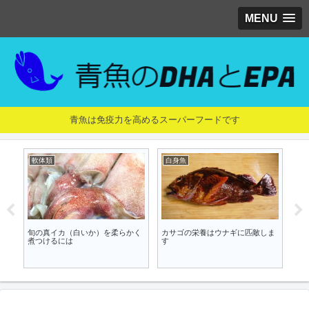
MENU
青魚は免疫力を高めるスーパーフードです
軟体類
白身魚
白
旬の真イカ（白いか）を柔らかく
カサゴの栄養はウナギに匹敵しま
真
煮つけるには
す