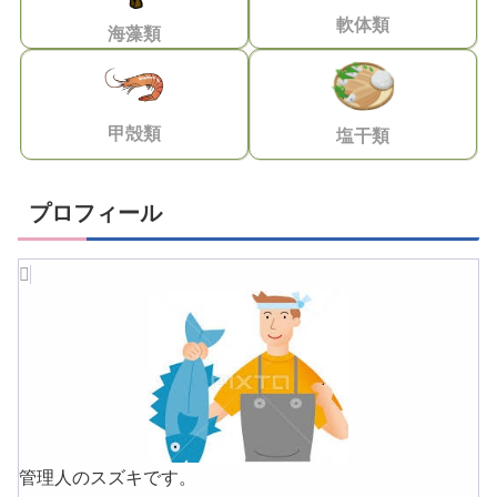
軟体類
海藻類
甲殻類
塩干類
プロフィール
管理人のスズキです。