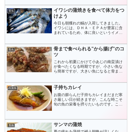
終わり）アサリ（旬）...
イワシの蒲焼きを食べて体力をつ
青魚
けよう
今日も朝獲れの鰯が入荷してきました。
イワシには、ＤＨＡ・ＥＰＡが豊富に含
まれているため、体に良いというイメー
ジがすっかり定着した青魚ですが、ＤＨ
Ａが”脳の神経細胞を高めるのと同様、視
神経の細胞の活性を...
骨まで食べられる”から揚げ”のコ
青魚
ツ
これから初夏にかけて小あじの南蛮漬け
が食べたくなる時期ですが、小さい魚な
ら簡単ですが、大きい魚になると骨まで
食べられるように揚げるのは家庭では至
難のわざです。鍋も小さいし、ちょっと
無理かなとあきらめる...
子持ちカレイ
白身魚
お腹の膨らんだ子持ちカレイまだまだ寒
さ厳しい日が続きますが、こんな時こそ
旬の魚の栄養を摂りたいものです。この
時期にしか食べられない魚もいます。そ
の中でも産卵前で子を腹一杯に抱えた”子
持ちカレイ”がお勧...
サンマの蒲焼
青魚
夏の疲れを蒲焼で補う朝晩が涼しくな