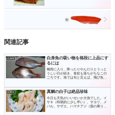
鮭
関連記事
白身魚の吸い物を格段に上品にす
白身魚
るには
梅雨に入り、降ったりやんだりとうっと
うしい日が続き、食欲も落ちがちなこの
ごろです。海では旬と言えば、飛び魚、
アジ、スズキ、カマス、イサキ、ヒラマ
サと数多くいますが、この時期、白身の
魚の吸い物でサッパリ...
真鯛の白子は絶品珍味
白身魚
今日も天気がいいせいか大漁でした。イ
サキ（時期的に少し早い）、サヨリ、メ
バル、サザエ、ハマチアジ（脂の乗りが
未だイマイチ）、スズキ（脂が入ってき
ました）、ヒラマサ、ワカメ（時期的に