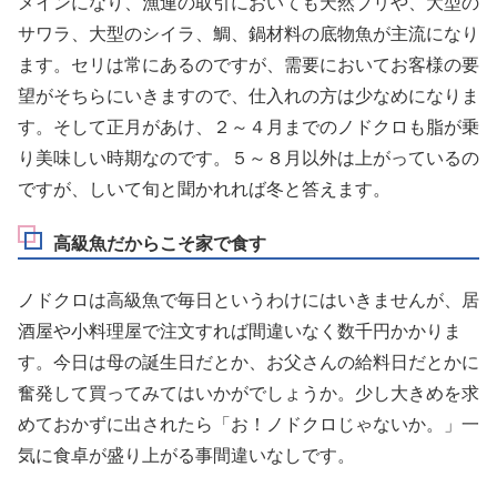
メインになり、漁連の取引においても天然ブリや、大型の
サワラ、大型のシイラ、鯛、鍋材料の底物魚が主流になり
ます。セリは常にあるのですが、需要においてお客様の要
望がそちらにいきますので、仕入れの方は少なめになりま
す。そして正月があけ、２～４月までのノドクロも脂が乗
り美味しい時期なのです。５～８月以外は上がっているの
ですが、しいて旬と聞かれれば冬と答えます。
高級魚だからこそ家で食す
ノドクロは高級魚で毎日というわけにはいきませんが、居
酒屋や小料理屋で注文すれば間違いなく数千円かかりま
す。今日は
母の誕生日だとか、お父さんの給料日だとかに
奮発して買ってみてはいかがでしょうか
。少し大きめを求
めておかずに出されたら「お！ノドクロじゃないか。」一
気に食卓が盛り上がる事間違いなしです。