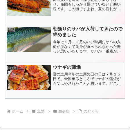
り、布団もしっかり掛けていないと寒い
程です。この頃ですよね、夏の疲れが出
てくるのが。なんとなく身体がだるいと
感じるのは私だけではないと思います。
江戸時代の発明家で有名...
朝獲りのサバが入荷してきたので
青魚
締めました
今年は１月～３月のいい時期にサバの入
荷が少なくて刺身が食べられなかった悔
しい思いがあります。サバが一番脂が乗
って美味しいのは正月明けから節分の間
だと思っています。この時に刺身を食べ
ると最高です。身も締...
ウナギの蒲焼
白身魚
夏の土用今年の土用の丑の日は７月２５
日で、全国至るところでウナギの蒲焼が
もてはやされたことと思います。どこの
スーパーへ行っても蒲焼一色ではなかっ
たでしょうか。そして、夏バテ防止に沢
山の方が食べられたこ...
ホーム
魚類
白身魚
のどくろ