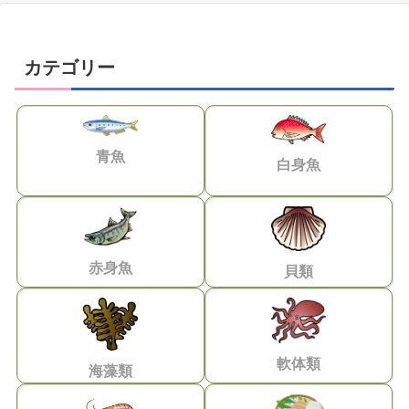
カテゴリー
青魚
白身魚
赤身魚
貝類
軟体類
海藻類