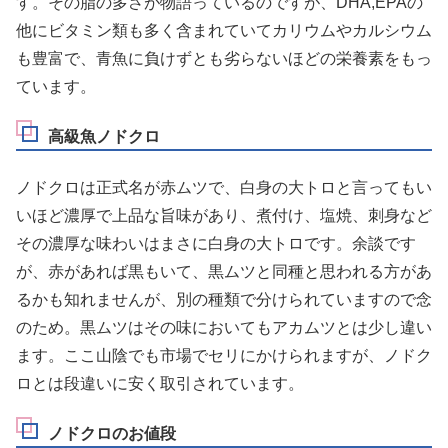
す
。その脂の多さが物語っているのですが、DHA,EPAの
他にビタミン類も多く含まれていてカリウムやカルシウム
も豊富で、青魚に負けずとも劣らないほどの栄養素をもっ
ています。
高級魚ノドクロ
ノドクロは正式名が赤ムツで、
白身の大トロ
と言ってもい
いほど濃厚で上品な旨味があり、煮付け、塩焼、刺身など
その濃厚な味わいはまさに白身の大トロです。余談です
が、赤があれば黒もいて、黒ムツと同種と思われる方があ
るかも知れませんが、別の種類で分けられていますので念
のため。黒ムツはその味においてもアカムツとは少し違い
ます。ここ山陰でも市場でセリにかけられますが、ノドク
ロとは段違いに安く取引されています。
ノドクロのお値段