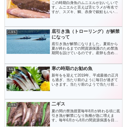
この時期白身魚のムニエルがおいしいで
す。ムニエルと言えば舌ヒラメが有名で
すが、スズキ、鯛、赤身で銀鮭もいいで
すなね。今回はバターソースではなくて
「ほうれん草ソース」で食べてみましょ
う。まずベシャメルソ...
底引き漁（トローリング）が解禁
白身魚
になって
底引き漁が解禁になりました。夏前から
夏が終わるまでの間資源保護のため禁漁
期間を設けているのです。産卵も含めて
自然界のリサイクルを保護してやること
も大事なことなのです。しかし、中国や
韓国の心無い漁師が”...
寒の時期のお勧め魚
青魚
新年をを迎えて2019年、平成最後の正月
も過ぎ、当たり前のように毎日が過ぎて
いきます。当たり前のようで当たり前で
ないのがここ最近の天気で、雪も降らず
時として春を思わせるような穏やかな
日々があります。海...
二ギス
白身魚
夏の間の禁漁措置毎年8月が終わる頃に底
引き漁が解禁になり魚種が急に増えま
す。毎年6月から8月の間資源保護を目的
として底引き漁が禁止になるためです。