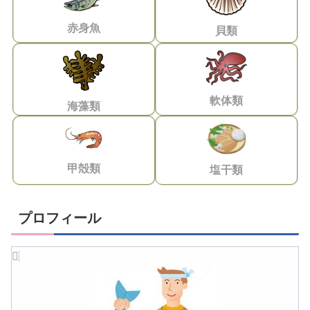
赤身魚
貝類
軟体類
海藻類
甲殻類
塩干類
プロフィール