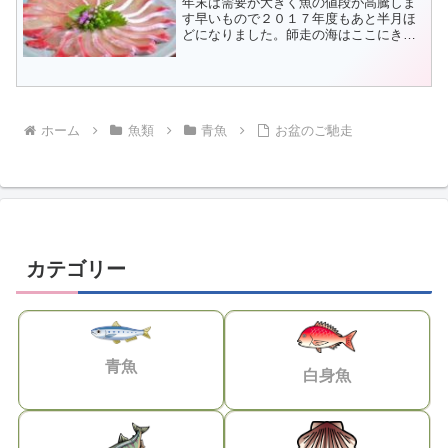
年末は需要が大きく魚の値段が高騰しま
す早いもので２０１７年度もあと半月ほ
どになりました。師走の海はここにきて
大荒れです。寒いだけならまだしもかぜ
が強く、大敷網漁にも出かけられない日
がたまにあります。そ...
ホーム
魚類
青魚
お盆のご馳走
カテゴリー
青魚
白身魚