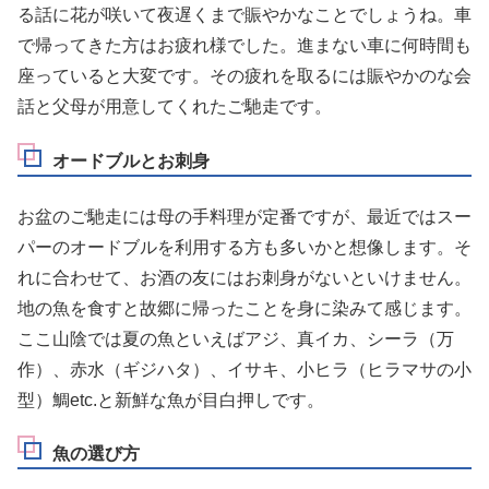
る話に花が咲いて夜遅くまで賑やかなことでしょうね。車
で帰ってきた方はお疲れ様でした。進まない車に何時間も
座っていると大変です。その疲れを取るには賑やかのな会
話と父母が用意してくれたご馳走です。
オードブルとお刺身
お盆のご馳走には母の手料理が定番ですが、最近ではスー
パーのオードブルを利用する方も多いかと想像します。そ
れに合わせて、お酒の友にはお刺身がないといけません。
地の魚を食すと故郷に帰ったことを身に染みて感じます。
ここ山陰では夏の魚といえばアジ、真イカ、シーラ（万
作）、赤水（ギジハタ）、イサキ、小ヒラ（ヒラマサの小
型）鯛etc.と新鮮な魚が目白押しです。
魚の選び方