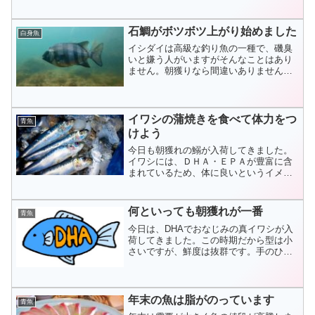
漁で生計を立てる漁師さんにとっては必
要不可欠な措置なの...
石鯛がボツボツ上がり始めました
白身魚
イシダイは高級な釣り魚の一種で、磯臭
いと嫌う人がいますがそんなことはあり
ません。朝獲りなら間違いありません。
旬は春先から夏にかけてですが冬の石鯛
も脂が乗って美味しいです。刺身にする
なら朝獲れをお勧めし...
イワシの蒲焼きを食べて体力をつ
青魚
けよう
今日も朝獲れの鰯が入荷してきました。
イワシには、ＤＨＡ・ＥＰＡが豊富に含
まれているため、体に良いというイメー
ジがすっかり定着した青魚ですが、ＤＨ
Ａが”脳の神経細胞を高めるのと同様、視
神経の細胞の活性を...
何といっても朝獲れが一番
青魚
今日は、DHAでおなじみの真イワシが入
荷してきました。この時期だから型は小
さいですが、鮮度は抜群です。手のひら
いっぱいの大きさです、市場ではトロ箱
（発砲スチロール）に水氷を入れた状態
でセリがあります。...
年末の魚は脂がのっています
青魚