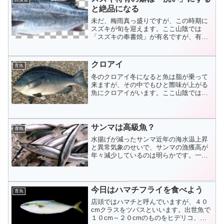
白身魚
と絶品になる
未だ、梅雨真っ盛りですが、この時期に
スズキが旬を迎えます。ここ山陰では
「スズキの奉書焼」が有名ですが、有名
なれど食卓に上がることはまずないほど
まれな調理方法です。時代の流れでしょ
うか、手の込んだ調理は...
クロアイ
青魚
冬のクロアイ冬になると魚は脂が乗って
来ますが、その中でもひと際味が上がる
魚にクロアイがいます。ここ山陰ではク
ロアイと呼んでいますが、グレ、メジナ
ともいいます。磯に住み着いていて、釣
り人には大人気の魚で...
サンマは高級魚？
青魚
水揚げが減ったサンマ近年の海水温上昇
と異常気象のせいで、サンマの漁獲高が
年々減少しているのは明らかです。一昔
前は大漁、大漁で、庶民の楽しみの一つ
でした。サンマと言えば塩焼にビール
と、高度経済成長を支え...
今日はハマチフライを食べよう
青魚
店頭ではハマチと呼んでいますが、４０
cmクラスをツバスといいます。出世魚で
１０cm～２０cmのものをヒデリコ、４