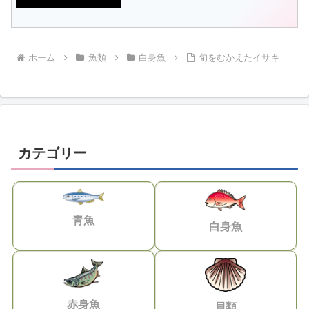
０cm位までをツバス、２Kクラスをハマ
チ、３Ｋクラスをマルゴ、４Kを超える
とブリと呼んで...
ホーム
魚類
白身魚
旬をむかえたイサキ
カテゴリー
青魚
白身魚
赤身魚
貝類