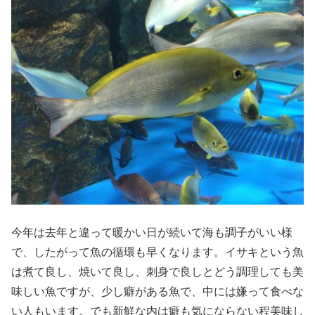
今年は去年と違って暖かい日が続いて海も調子がいい様
で、したがって魚の循環も早くなります。イサキという魚
は煮て良し、焼いて良し、刺身で良しとどう調理しても美
味しい魚ですが、少し癖がある魚で、中には嫌って食べな
い人もいます。でも新鮮な内は癖も気にならない程美味し