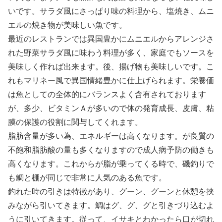
いです。サラダ風にさっぱり味の料理から、塩焼き、ムニ
エルの焼き物が美味しい魚です。
最近のレストランでは異国豊かにムニエルからアレンジさ
れた野菜サラダ風に味わう料理が多く、家庭でもソースを
美味しく作れば出来ます。後、揚げ物も美味しいです。こ
れもマリネー風で異国情緒豊かに仕上げられます。栄養価
は魚としての全体的にバランスよく含有されております
が、多少、ビタミンＡが多いので体の発育成長、皮膚、粘
膜の保護の役割に関与してくれます。
脂肪含量が多い為、エネルギーは高くなります。が良質の
不飽和脂肪酸の量も多くなりますので成人病予防の働きも
高くなります。これからが脂が乗ってくる時で、磯釣りで
も鯛と棚が同じで非常に人気のある魚です。
釣れた時の引きは特徴があり、グーン、グーンと休憩を挟
みながら引いてきます。鯛はグ、グ、グと引きづり込むよ
うに引いてきます。従って、イサキとわかったら口が切れ