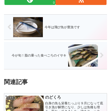
0
今年は飛び魚が豊漁です
今が旬！脂の乗った食べごろのイサキ
関連記事
のどくろ
白身魚
白身の魚も栄養たっぷり９月になって底
引き漁が解禁になり、少しは魚種も増