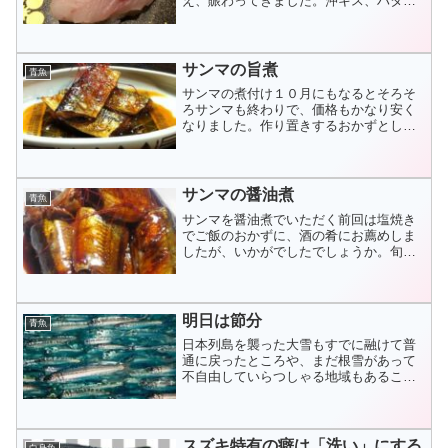
え、賑わってきました。沖キス、ハタハ
タ、水カレイなど、どれも煮付けて美味
しい魚です。また、高級魚のノドクロも
底引きで上がってきます...
サンマの旨煮
青魚
サンマの煮付け１０月にもなるとそろそ
ろサンマも終わりで、価格もかなり安く
なりました。作り置きするおかずとして
「サンマの煮付け」を作るにはお手頃で
お買い得です。脂は少し抜けています
が、それでも煮付けると...
サンマの醤油煮
青魚
サンマを醤油煮でいただく前回は塩焼き
でご飯のおかずに、酒の肴にお薦めしま
したが、いかがでしたでしょうか。旬の
サンマの美味しを堪能していただけまし
たでしょうか。サンマは何といってもそ
の鮮度が命です。どん...
明日は節分
青魚
日本列島を襲った大雪もすでに融けて普
通に戻ったところや、まだ根雪があって
不自由していらつしゃる地域もあること
でしょう。私達が右往左往している間に
も時間は正確に過ぎています。年が明け
たと思っていたらもう...
スズキ特有の癖は「洗い」にする