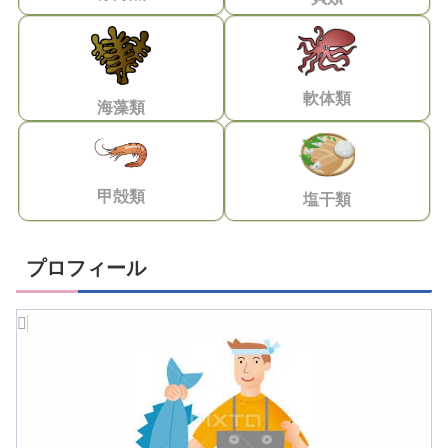
軟体類
海藻類
甲殻類
塩干類
プロフィール